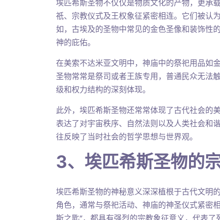
埃匹希斯圣物不仅仅是物质文化的产物，更承
祇、宗教仪式及王权象征紧密相连。它们被认
如，古埃及的圣物中常见的金色圣像和装饰性
神的庇佑。
在美索不达米亚文明中，神庙中的祭祀用品如
圣物常常是祭司或者王族专用，普通民众无法
级和权力结构的深刻体现。
此外，埃匹希斯圣物还常常体现了古代社会的
表达了对宇宙秩序、自然法则以及人类社会和
往反映了当时社会的哲学思想与世界观。
3、埃匹希斯圣物的
埃匹希斯圣物的神秘意义深深植根于古代文明
角色，通常与祭祀活动、神庙的神圣仪式紧密相
斯之匙”，都具有强烈的宗教象征意义，代表了