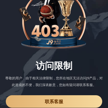
访问限制
尊敬的用户，由于相关法律限制，您所在地区无法访问J9产品，对
此造成的不便，我们深表歉意，您如有疑问请联系客服。
联系客服