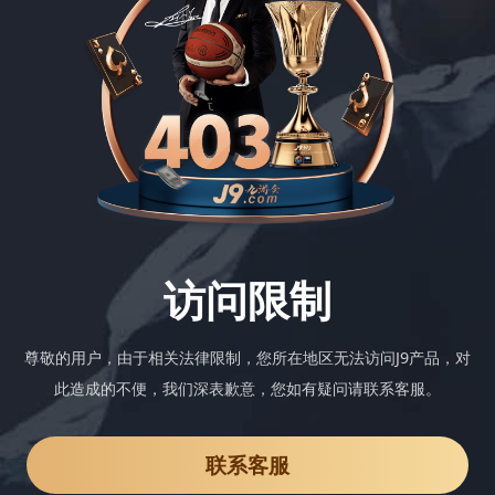
访问限制
尊敬的用户，由于相关法律限制，您所在地区无法访问J9产品，对
此造成的不便，我们深表歉意，您如有疑问请联系客服。
联系客服